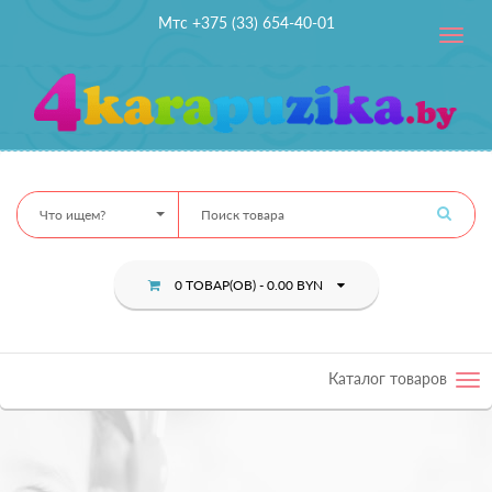
Мтс +375 (33) 654-40-01
Toggle
navig
Что ищем?
0 ТОВАР(ОВ) - 0.00 BYN
Каталог товаров
Tog
nav