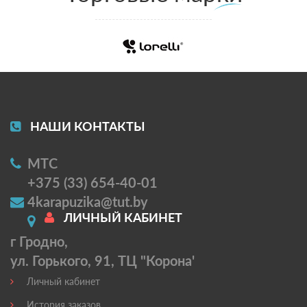
НАШИ КОНТАКТЫ
МТС
+375 (33) 654-40-01
4karapuzika@tut.by
ЛИЧНЫЙ КАБИНЕТ
г Гродно,
ул. Горького, 91, ТЦ "Корона'
Личный кабинет
История заказов