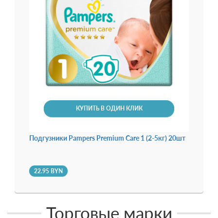
82.
КУПИТЬ В ОДИН КЛИК
Подгузники Pampers Premium Care 1 (2-5кг) 20шт
22.95 BYN
Торговые марки