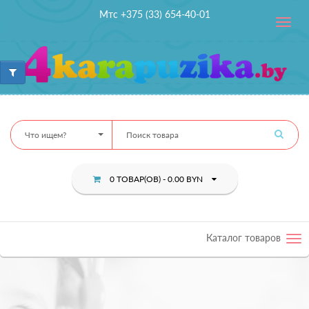
Мтс +375 (33) 654-40-01
Toggle
navig
Что ищем?
0 ТОВАР(ОВ) - 0.00 BYN
Каталог товаров
Tog
nav