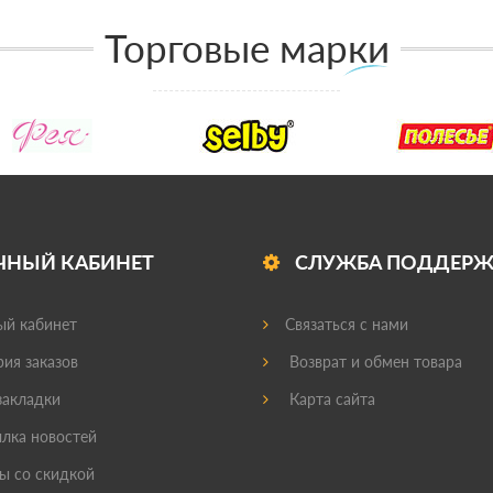
Торговые марки
ЧНЫЙ КАБИНЕТ
СЛУЖБА ПОДДЕР
й кабинет
Связаться с нами
ия заказов
Возврат и обмен товара
акладки
Карта сайта
лка новостей
ы со скидкой