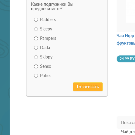
Какие подгузники Вы
предпочитаете?
Paddlers
Sleepy
Чай Hipp
Pampers
фруктовы
Dada
Skippy
24.99 B
Senso
Pufies
Показан
Чай дл