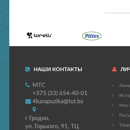
НАШИ КОНТАКТЫ
ЛИ
МТС
Личны
+375 (33) 654-40-01
Истор
4karapuzika@tut.by
Мои з
Рассы
г Гродно,
ул. Горького, 91, ТЦ
Товар