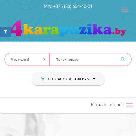
Мтс +375 (33) 654-40-01
Toggle
navig
Что ищем?
0 ТОВАР(ОВ) - 0.00 BYN
Каталог товаров
Tog
nav