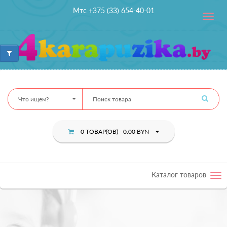
Мтс +375 (33) 654-40-01
Toggle
navig
Что ищем?
0 ТОВАР(ОВ) - 0.00 BYN
Каталог товаров
Tog
nav