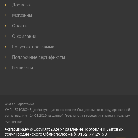
Доставка
Магазины
Оплата
О компании
Бонусная программа
Подарочные сертификаты
Реквизиты
ООО 4 карапузика
УНП - 591030243, действующих на основании Свидетельства о государственной
регистрации от 14.03.2019, выданной Гродненским городским исполнительным
комитетом
4karapuzika.by
© Copyright
2024
Управление Торговли и Бытовых
Услуг Гродненского Облисполкома 8-0152-77-29-53