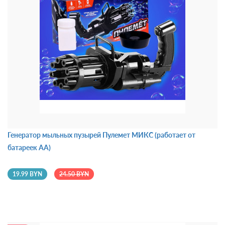
Генератор мыльных пузырей Пулемет МИКС (работает от
батареек АА)
19.99 BYN
24.50 BYN