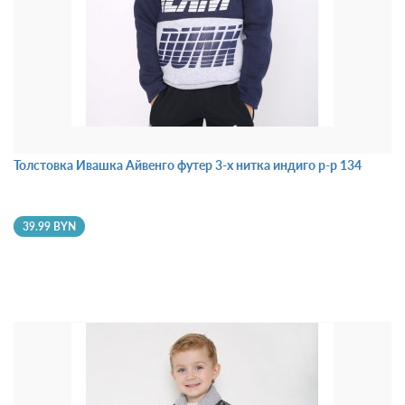
Толстовка Ивашка Айвенго футер 3-х нитка индиго р-р 134
39.99 BYN