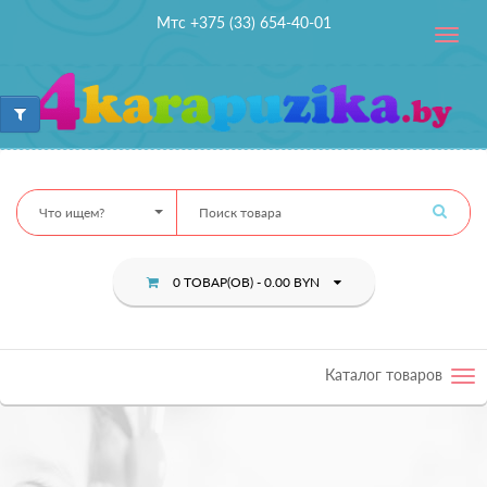
Мтс +375 (33) 654-40-01
Toggle
navig
Что ищем?
0 ТОВАР(ОВ) - 0.00 BYN
Каталог товаров
Tog
nav