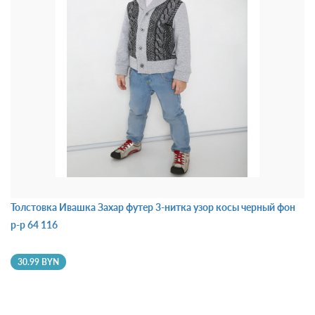
Толстовка Ивашка Захар футер 3-нитка узор косы черный фон
р-р 64 116
30.99 BYN