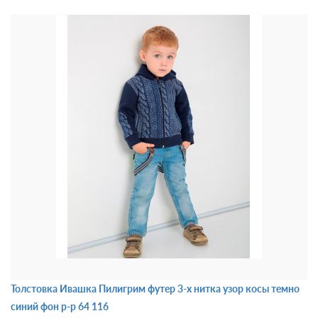
Толстовка Ивашка Пилигрим футер 3-х нитка узор косы темно
синий фон р-р 64 116