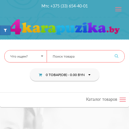
Мтс +375 (33) 654-40-01
Toggle
navig
Что ищем?
0 ТОВАР(ОВ) - 0.00 BYN
Каталог товаров
Tog
nav