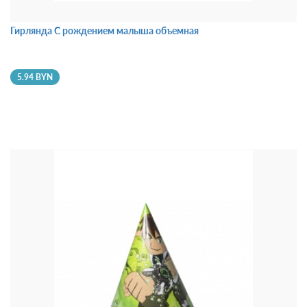
Гирлянда С рождением малыша объемная
5.94 BYN