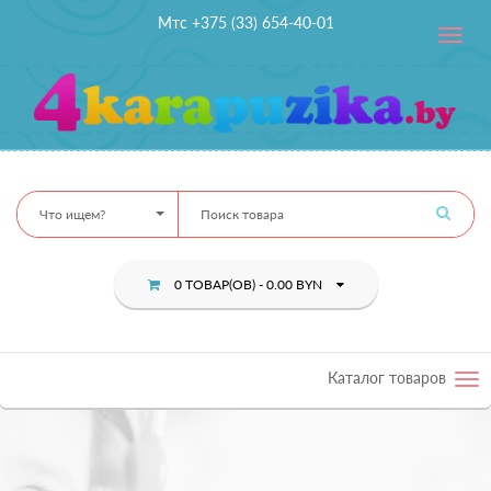
Мтс +375 (33) 654-40-01
Toggle
navig
Что ищем?
0 ТОВАР(ОВ) - 0.00 BYN
Каталог товаров
Tog
nav