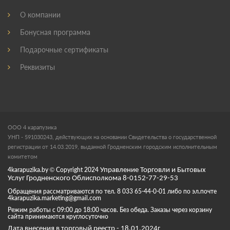
О компании
Бонусная программа
Подарочные сертификаты
Реквизиты
ООО 4 карапузика
УНП - 591030243, действующих на основании Свидетельства о государственной
регистрации от 14.03.2019, выданной Гродненским городским исполнительным
комитетом
4karapuzika.by
© Copyright
2024
Управление Торговли и Бытовых
Услуг Гродненского Облисполкома 8-0152-77-29-53
Обращения рассматриваются по тел. 8 033 65-44-0-01 либо по эл.почте
4karapuzika.marketing@gmail.com
Режим работы с 09:00 до 18:00 часов. Без обеда. Заказы через корзину
сайта принимаются круглосуточно
Дата внесения в торговый реестр - 18.01.2024г