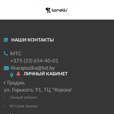
НАШИ КОНТАКТЫ
МТС
+375 (33) 654-40-01
4karapuzika@tut.by
ЛИЧНЫЙ КАБИНЕТ
г Гродно,
ул. Горького, 91, ТЦ "Корона'
Личный кабинет
История заказов