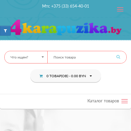
Мтс +375 (33) 654-40-01
Toggle
navig
Что ищем?
0 ТОВАР(ОВ) - 0.00 BYN
Каталог товаров
Tog
nav