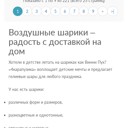
Показано с 1 по 9 из 221 (всего 25 страниц)
1
2
3
4
5
6
7
8
9
>
>|
Воздушные шарики –
радость с доставкой на
дом
Хотели в детстве летать на шариках как Винни Пух?
«4карапузика» воплощает детские мечты и предлагает
гелиевые шары для любого праздника.
У нас есть шарики:
различных форм и размеров,
разноцветные и однотонные,
глянцевые и матовые,