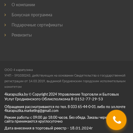
О компании
Бонусная программа
Подарочные сертификаты
Реквизиты
ООО 4 карапузика
УНП - 591030243, действующих на основании Свидетельства о государственной
регистрации от 14.03.2019, выданной Гродненским городским исполнительным
комитетом
4karapuzika.by
© Copyright
2024
Управление Торговли и Бытовых
Услуг Гродненского Облисполкома 8-0152-77-29-53
Обращения рассматриваются по тел. 8 033 65-44-0-01 либо по эл.почте
4karapuzika.marketing@gmail.com
Режим работы с 09:00 до 18:00 часов. Без обеда. Заказы через корзину
сайта принимаются круглосуточно
Дата внесения в торговый реестр - 18.01.2024г