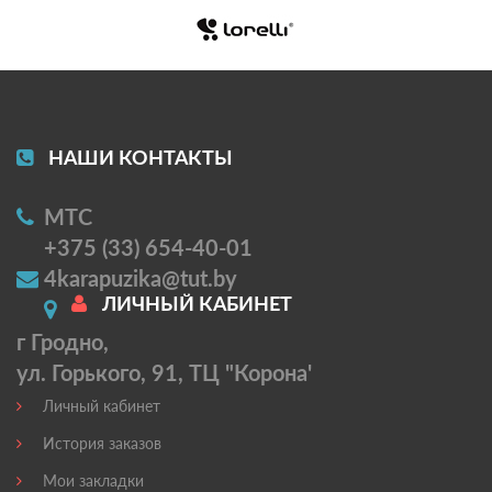
НАШИ КОНТАКТЫ
МТС
+375 (33) 654-40-01
4karapuzika@tut.by
ЛИЧНЫЙ КАБИНЕТ
г Гродно,
ул. Горького, 91, ТЦ "Корона'
Личный кабинет
История заказов
Мои закладки