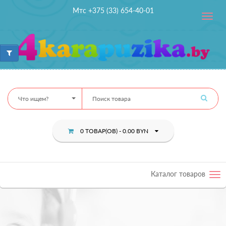
Мтс +375 (33) 654-40-01
Toggle
navig
Что ищем?
0 ТОВАР(ОВ) - 0.00 BYN
Каталог товаров
Tog
nav