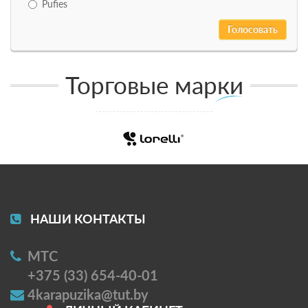
Pufies
Торговые марки
НАШИ КОНТАКТЫ
МТС
+375 (33) 654-40-01
4karapuzika@tut.by