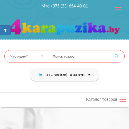
Мтс +375 (33) 654-40-01
Toggle
navig
Что ищем?
0 ТОВАР(ОВ) - 0.00 BYN
Каталог товаров
Tog
nav