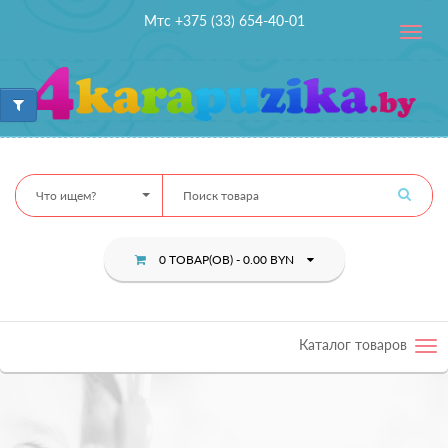
Мтс +375 (33) 654-40-01
Toggle
navig
Что ищем?
0 ТОВАР(ОВ) - 0.00 BYN
Каталог товаров
Tog
nav