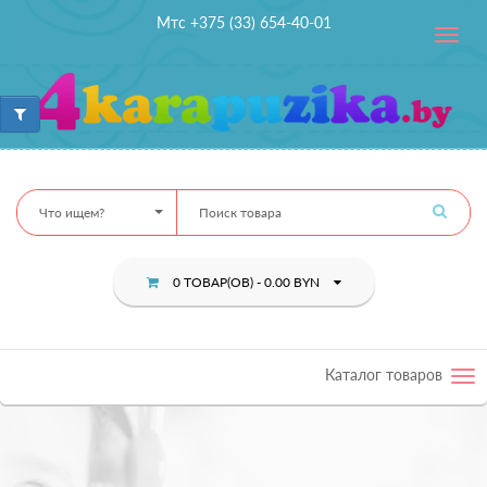
Мтс +375 (33) 654-40-01
Toggle
navig
Что ищем?
0 ТОВАР(ОВ) - 0.00 BYN
Каталог товаров
Tog
nav