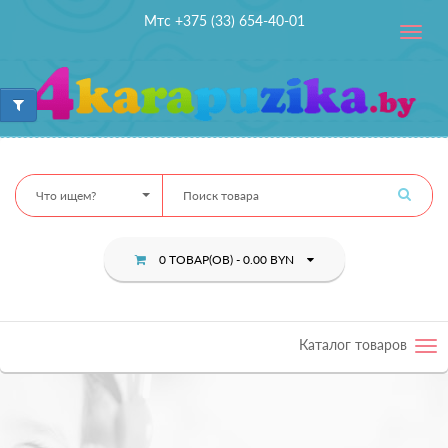
Мтс +375 (33) 654-40-01
Toggle
navig
Что ищем?
0 ТОВАР(ОВ) - 0.00 BYN
Каталог товаров
Tog
nav