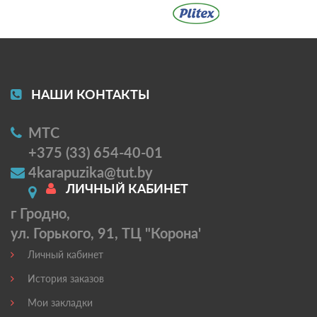
НАШИ КОНТАКТЫ
МТС
+375 (33) 654-40-01
4karapuzika@tut.by
ЛИЧНЫЙ КАБИНЕТ
г Гродно,
ул. Горького, 91, ТЦ "Корона'
Личный кабинет
История заказов
Мои закладки