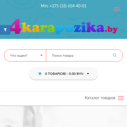
Мтс +375 (33) 654-40-01
Toggle
navig
Что ищем?
0 ТОВАР(ОВ) - 0.00 BYN
Каталог товаров
Tog
nav