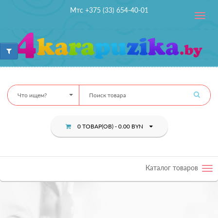
Мтс +375 (33) 654-40-01
Toggle
navig
Что ищем?
0 ТОВАР(ОВ) - 0.00 BYN
Каталог товаров
Tog
nav