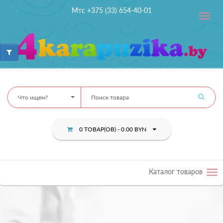
Мтс +375 (33) 654-40-01
Toggle
navig
Что ищем?
0 ТОВАР(ОВ) - 0.00 BYN
Каталог товаров
Tog
nav