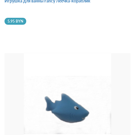
Игрушка для ванны Fancy Леечка-кораблик
5.95 BYN