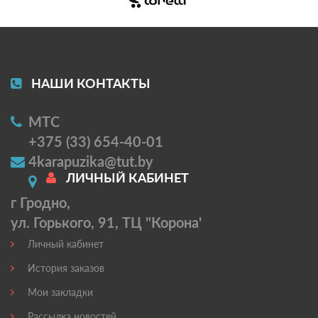
НАШИ КОНТАКТЫ
МТС
+375 (33) 654-40-01
4karapuzika@tut.by
ЛИЧНЫЙ КАБИНЕТ
г Гродно,
ул. Горького, 91, ТЦ "Корона'
Личный кабинет
История заказов
Мои закладки
Рассылка новостей