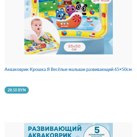
Акваковрик Крошка Я Весёлые малыши развивающий 65×50см
28.50 BYN