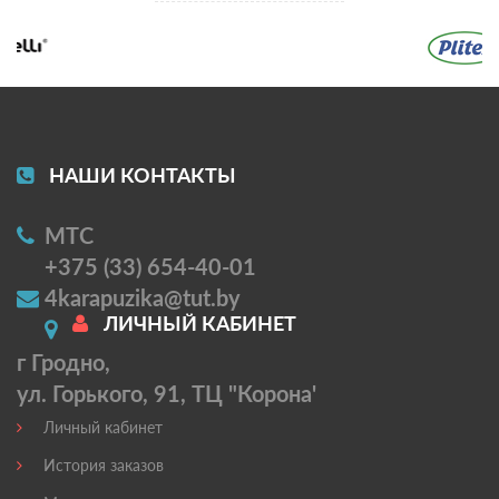
НАШИ КОНТАКТЫ
МТС
+375 (33) 654-40-01
4karapuzika@tut.by
ЛИЧНЫЙ КАБИНЕТ
г Гродно,
ул. Горького, 91, ТЦ "Корона'
Личный кабинет
История заказов