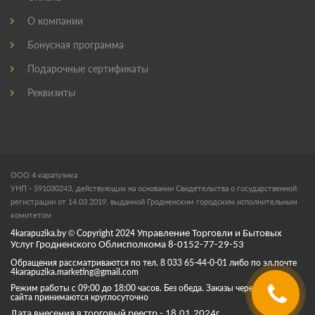
О компании
Бонусная программа
Подарочные сертификаты
Реквизиты
ООО 4 карапузика
УНП - 591030243, действующих на основании Свидетельства о государственной
регистрации от 14.03.2019, выданной Гродненским городским исполнительным
комитетом
4karapuzika.by
© Copyright
2024
Управление Торговли и Бытовых
Услуг Гродненского Облисполкома 8-0152-77-29-53
Обращения рассматриваются по тел. 8 033 65-44-0-01 либо по эл.почте
4karapuzika.marketing@gmail.com
Режим работы с 09:00 до 18:00 часов. Без обеда. Заказы через корзину
сайта принимаются круглосуточно
Дата внесения в торговый реестр - 18.01.2024г