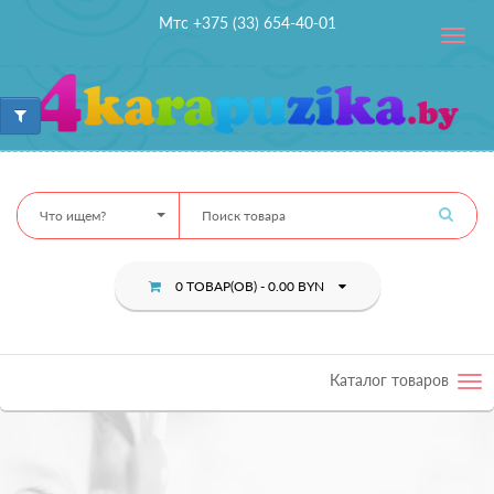
Мтс +375 (33) 654-40-01
Toggle
navig
Что ищем?
0 ТОВАР(ОВ) - 0.00 BYN
Каталог товаров
Tog
nav