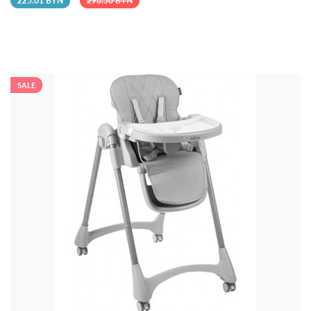
225.01 BYN
298.50 BYN
SALE