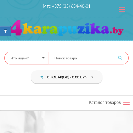
Мтс +375 (33) 654-40-01
Toggle
navig
Что ищем?
0 ТОВАР(ОВ) - 0.00 BYN
Каталог товаров
Tog
nav