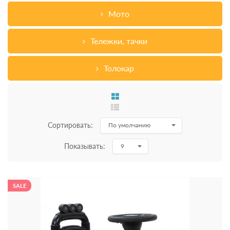
Мото
Тележки, тачки
Толокар
Сортировать:
По умолчанию
Показывать:
9
SALE