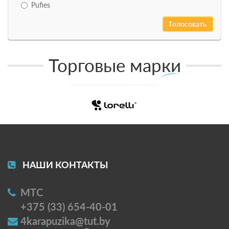
Pufies
Торговые марки
НАШИ КОНТАКТЫ
МТС
+375 (33) 654-40-01
4karapuzika@tut.by