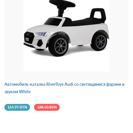
Автомобиль-каталка RiverToys Audi со светящимися фарами и
звуком White
164.99 BYN
198.50 BYN