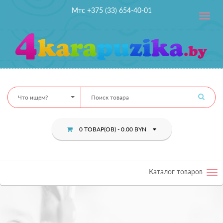
Мтс +375 (33) 654-40-01
Toggle
navig
Что ищем?
0 ТОВАР(ОВ) - 0.00 BYN
Каталог товаров
Tog
nav