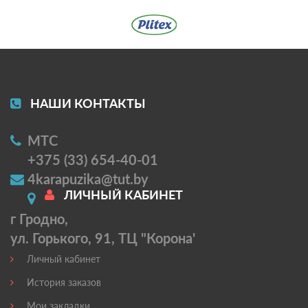
НАШИ КОНТАКТЫ
МТС
+375 (33) 654-40-01
4karapuzika@tut.by
ЛИЧНЫЙ КАБИНЕТ
г Гродно,
ул. Горького, 91, ТЦ "Корона'
Личный кабинет
История заказов
Мои закладки