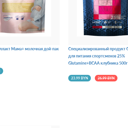
ллакт Мама+ молочная дой-пак
Специализированный продукт G
для питания спортсменов 25%
Glutamine+BCAA клубника 500г
N
23.99 BYN
26.99 BYN