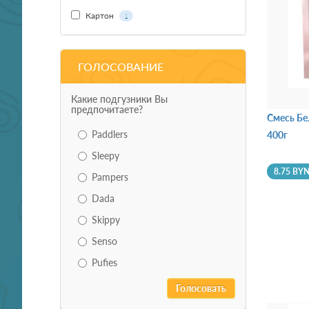
Картон
1
ГОЛОСОВАНИЕ
Какие подгузники Вы
предпочитаете?
Смесь Бе
Paddlers
400г
Sleepy
8.75 BY
Pampers
Dada
Skippy
Senso
Pufies