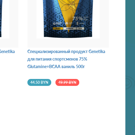
enetika
Специализированный продукт Genetika
для питания спортсменов 75%
Glutamine+BCAA ваниль 500г
44.50 BYN
49.99 BYN