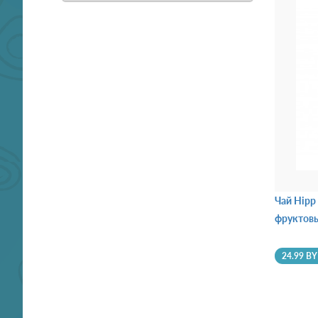
Чай Hipp
фруктовы
24.99 B