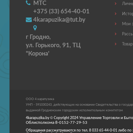
МТС
Личны
+375 (33) 654-40-01
Истор
4karapuzika@tut.by
Мои з
Рассы
г Гродно,
ул. Горького, 91, ТЦ
Товар
"Корона'
ООО 4 карапузика
УНП - 591030243, действующих на основании Свидетельства о государ
выданной Гродненским городским исполнительным комитетом
4karapuzika.by
© Copyright
2024
Управление Торговли и Быто
Облисполкома 8-0152-77-29-53
Обращения рассматриваются по тел. 8 033 65-44-0-01 либо по 