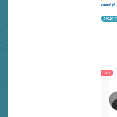
синий (9-
350.01 
SALE