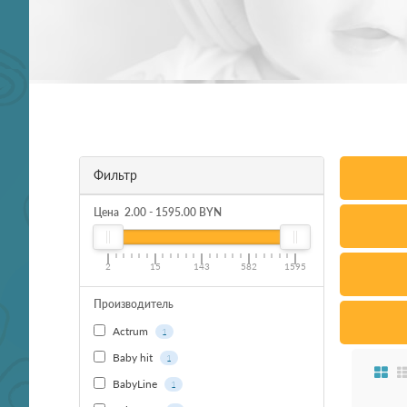
Фильтр
Цена
2.00
-
1595.00
BYN
2
15
143
582
1595
Производитель
Actrum
1
Baby hit
1
BabyLine
1