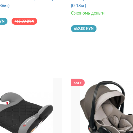
36кг)
(0-18кг)
Сэкономь деньги
BYN
465.00 BYN
652.00 BYN
SALE