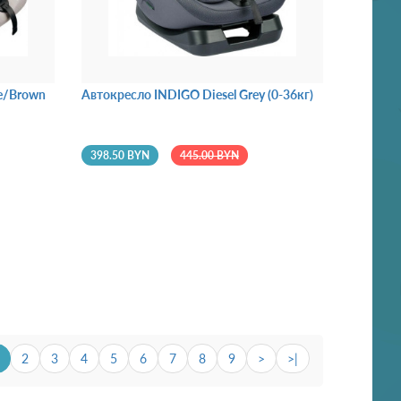
e/Brown
Автокресло INDIGO Diesel Grey (0-36кг)
398.50 BYN
445.00 BYN
2
3
4
5
6
7
8
9
>
>|