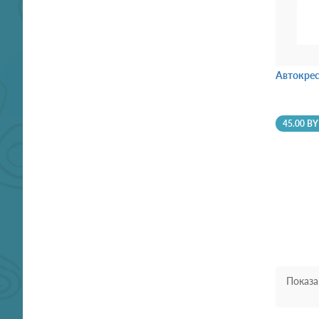
Автокресл
45.00 B
Показа