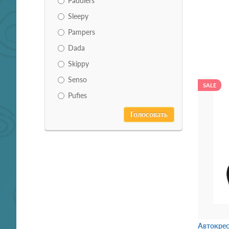
Paddlers
Sleepy
Pampers
Dada
Skippy
Senso
SALE
Pufies
Автокрес