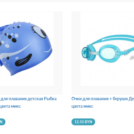
для плавания детская Рыбка
Очки для плавания + беруши Де
цвета микс
цвета микс
YN
12.50 BYN