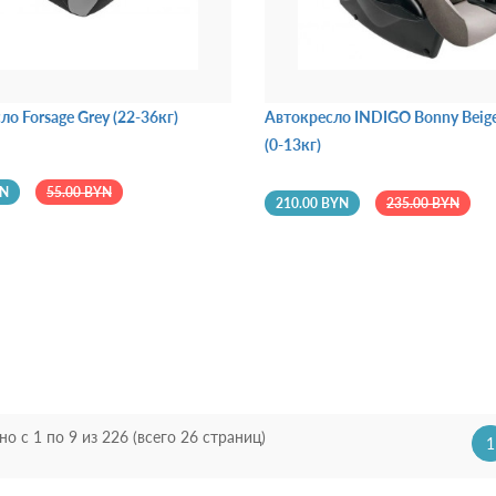
о Forsage Grey (22-36кг)
Автокресло INDIGO Bonny Beig
(0-13кг)
YN
55.00 BYN
210.00 BYN
235.00 BYN
но с 1 по 9 из 226 (всего 26 страниц)
1