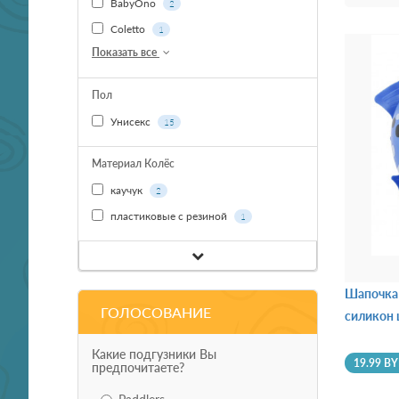
BabyOno
2
Coletto
1
Показать все
Пол
Унисекс
15
Материал Колёс
каучук
2
пластиковые с резиной
1
Шапочка 
ГОЛОСОВАНИЕ
силикон 
Какие подгузники Вы
19.99 B
предпочитаете?