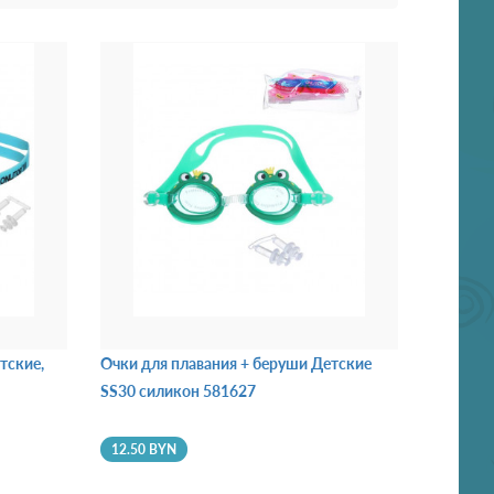
тские,
Очки для плавания + беруши Детские
SS30 силикон 581627
12.50 BYN