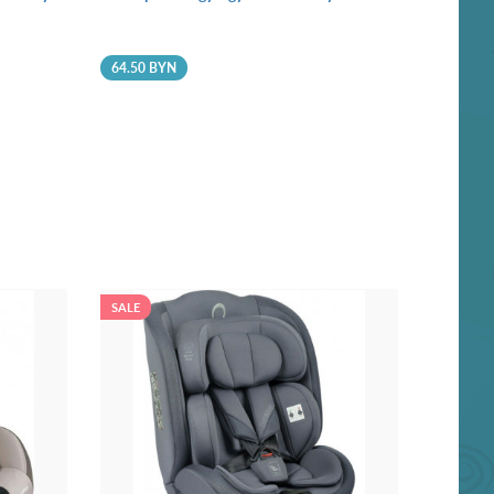
64.50 BYN
SALE