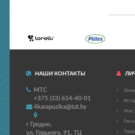
НАШИ КОНТАКТЫ
ЛИ
МТС
Личны
+375 (33) 654-40-01
Истор
4karapuzika@tut.by
Мои з
Рассы
г Гродно,
ул. Горького, 91, ТЦ
Товар