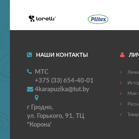
НАШИ КОНТАКТЫ
ЛИ
МТС
Личны
+375 (33) 654-40-01
Истор
4karapuzika@tut.by
Мои з
Рассы
г Гродно,
ул. Горького, 91, ТЦ
Товар
"Корона'