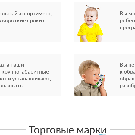
альный ассортимент,
Вы мо
 короткие сроки с
ребен
прогр
з, а наши
Вы не
 крупногабаритные
к обр
ют и устанавливают,
обращ
льзовать.
разоб
Торговые марки