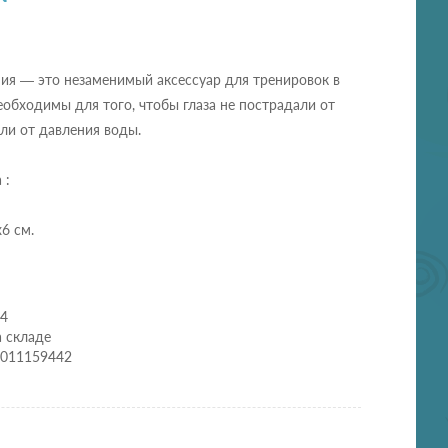
ия — это незаменимый аксессуар для тренировок в
еобходимы для того, чтобы глаза не пострадали от
али от давления воды.
 :
6 см.
44
а складе
0011159442