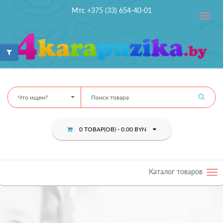
Мтс +375 (33) 654-40-01
Toggle
navig
Что ищем?
0 ТОВАР(ОВ) - 0.00 BYN
Каталог товаров
Tog
nav