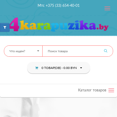
Мтс +375 (33) 654-40-01
Toggle
navig
Что ищем?
0 ТОВАР(ОВ) - 0.00 BYN
Каталог товаров
Tog
nav