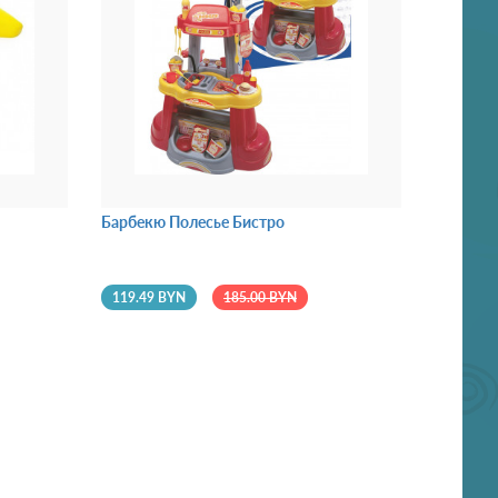
Барбекю Полесье Бистро
119.49 BYN
185.00 BYN