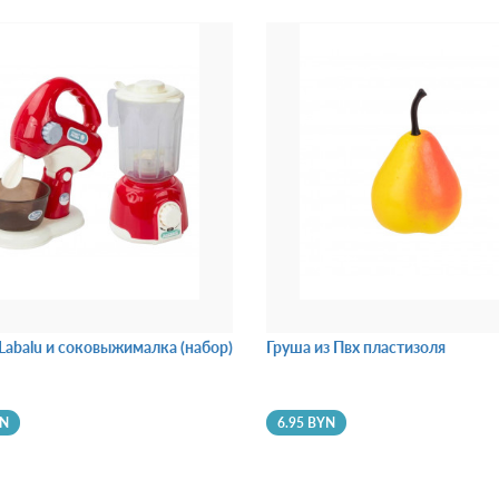
Labalu и соковыжималкa (набор)
Груша из Пвх пластизоля
YN
6.95 BYN