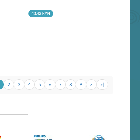
43.43 BYN
2
3
4
5
6
7
8
9
>
>|