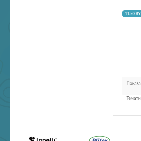
11.50 B
Показа
Темати