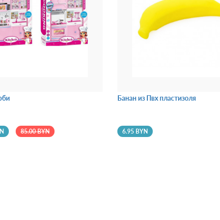
рби
Банан из Пвх пластизоля
YN
85.00 BYN
6.95 BYN