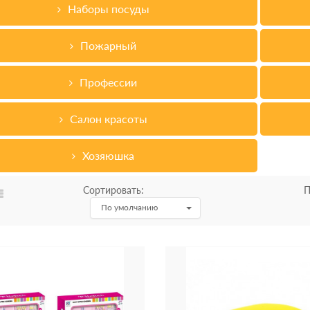
Наборы посуды
Пожарный
Профессии
Салон красоты
Хозяюшка
Сортировать:
П
По умолчанию