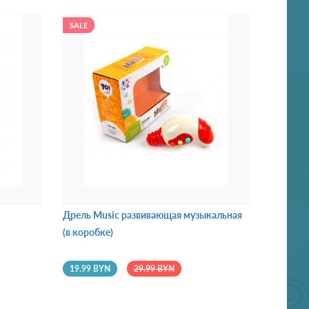
SALE
Дрель Music развивающая музыкальная
(в коробке)
19.99 BYN
29.99 BYN