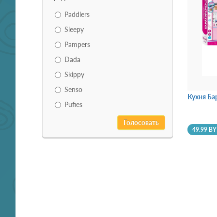
Paddlers
Sleepy
Pampers
Dada
Skippy
Senso
Кухня Ба
Pufies
49.99 B