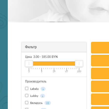
Фильтр
Цена
3.00
-
185.00
BYN
3
5
19
67
185
Производитель
Labalu
1
Lubby
1
Беларусь
22