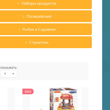
Наборы продуктов
Полицейский
Рыбак и Садовник
Строитель
оказывать:
9
SALE