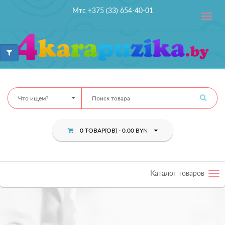
Мтс +375 (33) 654-40-01
Toggle
navig
Что ищем?
0 ТОВАР(ОВ) - 0.00 BYN
Каталог товаров
Tog
nav