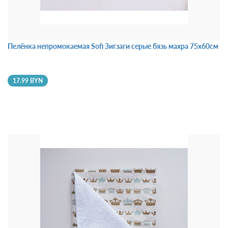
Пелёнка непромокаемая Sofi Зигзаги серые бязь махра 75х60см
17.99 BYN