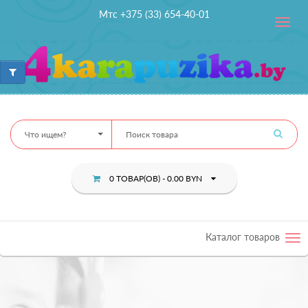
Мтс +375 (33) 654-40-01
Toggle
navig
Что ищем?
0 ТОВАР(ОВ) - 0.00 BYN
Каталог товаров
Tog
nav