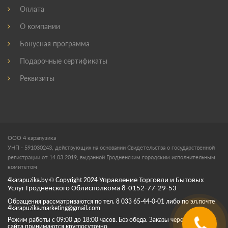
Оплата
О компании
Бонусная программа
Подарочные сертификаты
Реквизиты
ООО 4 карапузика
УНП - 591030243, действующих на основании Свидетельства о государственной
регистрации от 14.03.2019, выданной Гродненским городским исполнительным
комитетом
4karapuzika.by
© Copyright
2024
Управление Торговли и Бытовых
Услуг Гродненского Облисполкома 8-0152-77-29-53
Обращения рассматриваются по тел. 8 033 65-44-0-01 либо по эл.почте
4karapuzika.marketing@gmail.com
Режим работы с 09:00 до 18:00 часов. Без обеда. Заказы через корзину
сайта принимаются круглосуточно