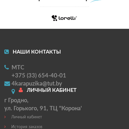
НАШИ КОНТАКТЫ
МТС
+375 (33) 654-40-01
4karapuzika@tut.by
ЛИЧНЫЙ КАБИНЕТ
г Гродно,
ул. Горького, 91, ТЦ "Корона'
Личный кабинет
История заказов