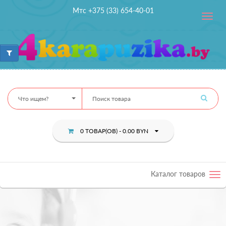
Мтс +375 (33) 654-40-01
Toggle
navig
Что ищем?
0 ТОВАР(ОВ) - 0.00 BYN
Каталог товаров
Tog
nav