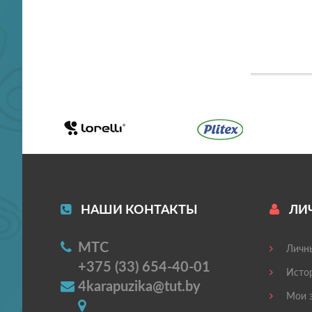
НАШИ КОНТАКТЫ
ЛИ
МТС
Личны
+375 (33) 654-40-01
Истор
4karapuzika@tut.by
Мои з