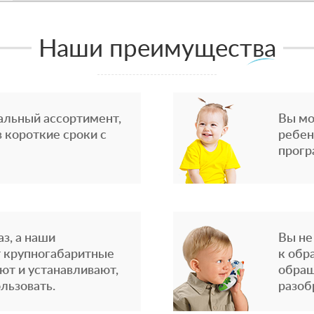
Наши преимущества
альный ассортимент,
Вы мо
 короткие сроки с
ребен
прогр
з, а наши
Вы не
 крупногабаритные
к обр
ют и устанавливают,
обращ
льзовать.
разоб