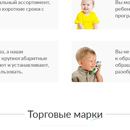
альный ассортимент,
Вы мо
 короткие сроки с
ребен
прогр
з, а наши
Вы не
 крупногабаритные
к обр
ют и устанавливают,
обращ
льзовать.
разоб
Торговые марки