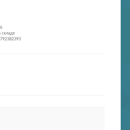
36
а складе
7792382393