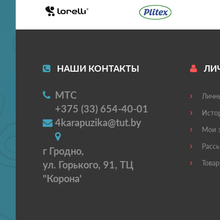
НАШИ КОНТАКТЫ
ЛИ
МТС
Личны
+375 (33) 654-40-01
Истор
4karapuzika@tut.by
Мои з
Рассы
г Гродно,
ул. Горького, 91, ТЦ
Товар
"Корона'