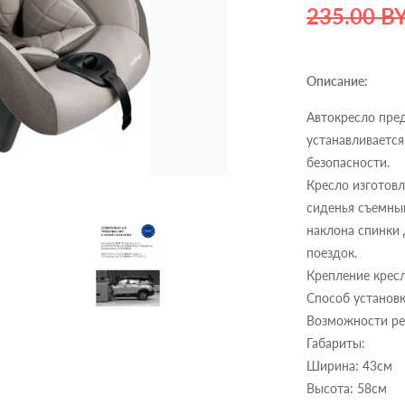
235.00 B
Описание:
Автокресло пред
устанавливаетс
безопасности.
Кресло изготовл
сиденья съемный
наклона спинки
поездок.
Крепление крес
Способ установ
Возможности ре
Габариты:
Ширина: 43см
Высота: 58см