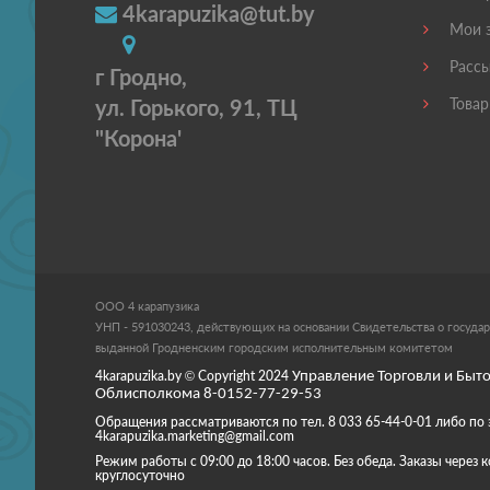
4karapuzika@tut.by
Мои з
Рассы
г Гродно,
ул. Горького, 91, ТЦ
Товар
"Корона'
ООО 4 карапузика
УНП - 591030243, действующих на основании Свидетельства о государ
выданной Гродненским городским исполнительным комитетом
4karapuzika.by
© Copyright
2024
Управление Торговли и Быто
Облисполкома 8-0152-77-29-53
Обращения рассматриваются по тел. 8 033 65-44-0-01 либо по 
4karapuzika.marketing@gmail.com
Режим работы с 09:00 до 18:00 часов. Без обеда. Заказы через
круглосуточно