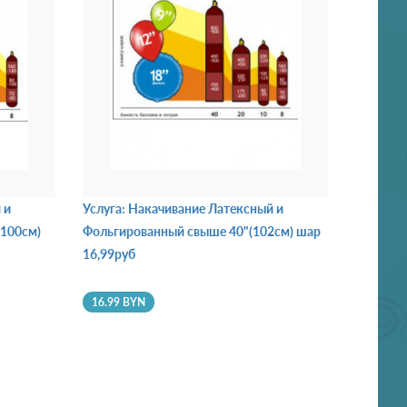
 и
Услуга: Накачивание Латексный и
(100см)
Фольгированный свыше 40"(102см) шар
16,99руб
16.99 BYN