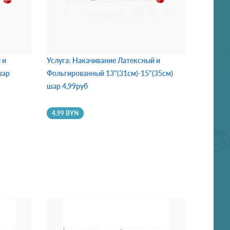
 и
Услуга: Накачивание Латексный и
шар
Фольгированный 13"(31см)-15"(35см)
шар 4,99руб
4.99 BYN