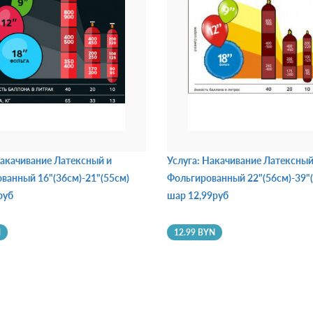
Накачивание Латексный и
Услуга: Накачивание Латексный
ванный 16"(36см)-21"(55см)
Фольгированный 22"(56см)-39"
руб
шар 12,99руб
N
12.99 BYN