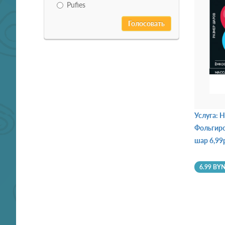
Pufies
Услуга: 
Фольгиро
шар 6,99
6.99 BY