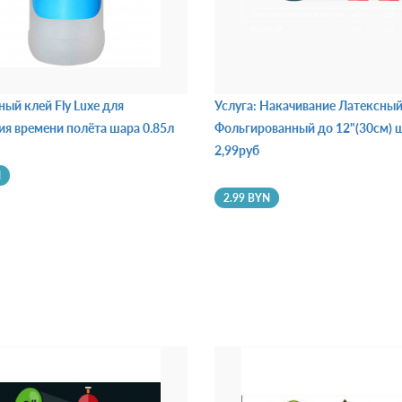
ый клей Fly Luxe для
Услуга: Накачивание Латексный
ия времени полёта шара 0.85л
Фольгированный до 12"(30см) 
2,99руб
N
2.99 BYN