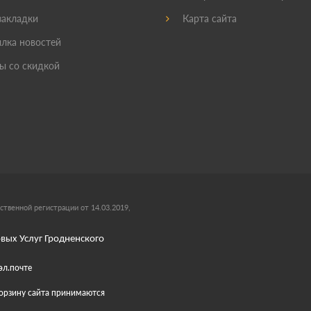
акладки
Карта сайта
лка новостей
ы со скидкой
ственной регистрации от 14.03.2019,
вых Услуг Гродненского
эл.почте
 корзину сайта принимаются