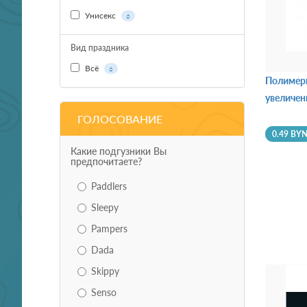
Унисекс
6
Вид праздника
Всё
6
Полимерн
увеличен
ГОЛОСОВАНИЕ
0.49 BY
Какие подгузники Вы
предпочитаете?
Paddlers
Sleepy
Pampers
Dada
Skippy
Senso