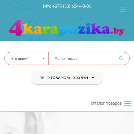
Мтс +375 (33) 654-40-01
Toggle
navig
Что ищем?
0 ТОВАР(ОВ) - 0.00 BYN
Каталог товаров
Tog
nav