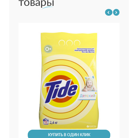
товары
Стир
17.
КУПИТЬ В ОДИН КЛИК