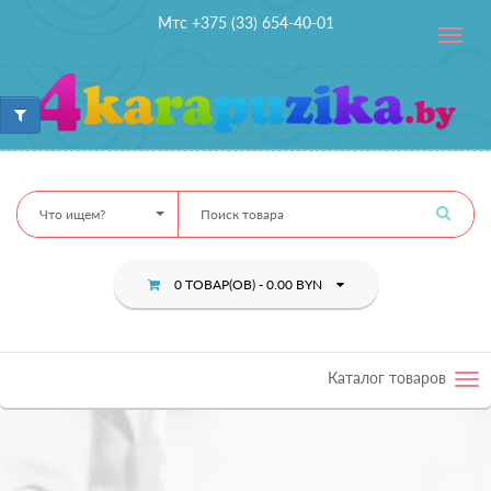
Мтс +375 (33) 654-40-01
Toggle
navig
Что ищем?
0 ТОВАР(ОВ) - 0.00 BYN
Каталог товаров
Tog
nav