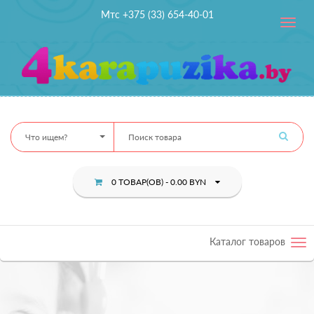
Мтс +375 (33) 654-40-01
Toggle
navig
Что ищем?
0 ТОВАР(ОВ) - 0.00 BYN
Каталог товаров
Tog
nav