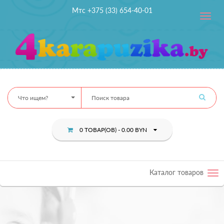
Мтс +375 (33) 654-40-01
Toggle
navig
Что ищем?
0 ТОВАР(ОВ) - 0.00 BYN
Каталог товаров
Tog
nav