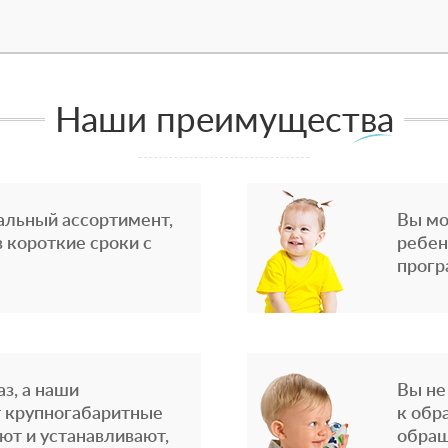
Наши преимущества
альный ассортимент,
Вы мо
 короткие сроки с
ребен
прогр
з, а наши
Вы не
 крупногабаритные
к обр
ют и устанавливают,
обращ