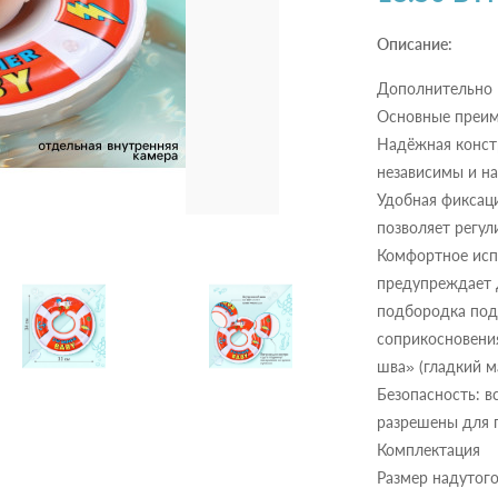
Описание:
Дополнительно
Основные преи
Надёжная конст
независимы и на
Удобная фиксаци
позволяет регул
Комфортное исп
предупреждает д
подбородка подд
соприкосновения
шва» (гладкий м
Безопасность: в
разрешены для 
Комплектация
Размер надутого