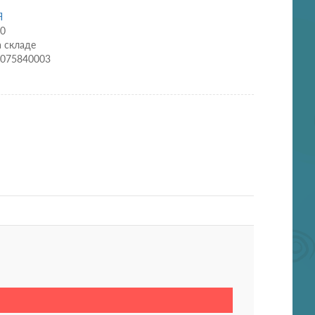
Я
00
а складе
0075840003