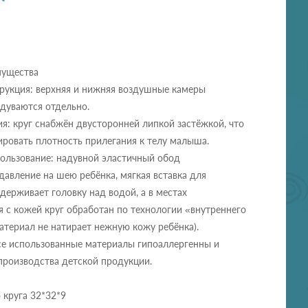
мущества
рукция: верхняя и нижняя воздушные камеры
дуваются отдельно.
я: круг снабжён двусторонней липкой застёжкой, что
ировать плотность прилегания к телу малыша.
ользование: надувной эластичный обод
авление на шею ребёнка, мягкая вставка для
ерживает головку над водой, а в местах
 с кожей круг обработан по технологии «внутреннего
атериал не натирает нежную кожу ребёнка).
се использованные материалы гипоаллергенны и
производства детской продукции.
 круга 32*32*9