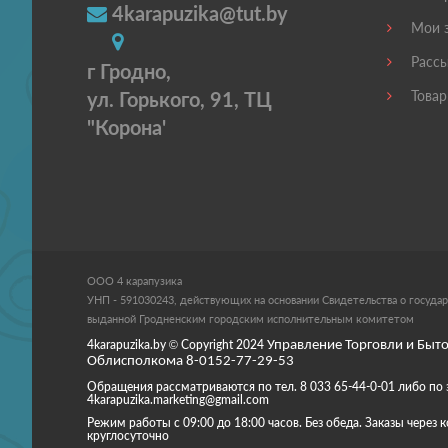
4karapuzika@tut.by
Мои з
Рассы
г Гродно,
ул. Горького, 91, ТЦ
Товар
"Корона'
ООО 4 карапузика
УНП - 591030243, действующих на основании Свидетельства о государ
выданной Гродненским городским исполнительным комитетом
4karapuzika.by
© Copyright
2024
Управление Торговли и Быто
Облисполкома 8-0152-77-29-53
Обращения рассматриваются по тел. 8 033 65-44-0-01 либо по 
4karapuzika.marketing@gmail.com
Режим работы с 09:00 до 18:00 часов. Без обеда. Заказы через
круглосуточно