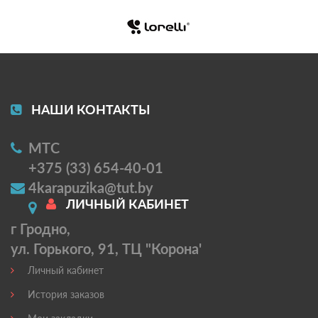
НАШИ КОНТАКТЫ
МТС
+375 (33) 654-40-01
4karapuzika@tut.by
ЛИЧНЫЙ КАБИНЕТ
г Гродно,
ул. Горького, 91, ТЦ "Корона'
Личный кабинет
История заказов