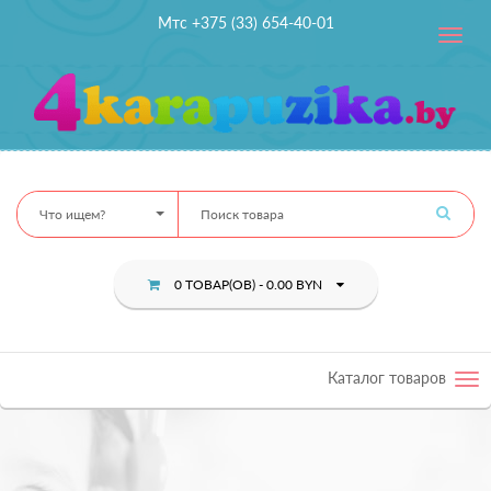
Мтс +375 (33) 654-40-01
Toggle
navig
Что ищем?
0 ТОВАР(ОВ) - 0.00 BYN
Каталог товаров
Tog
nav