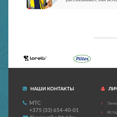
НАШИ КОНТАКТЫ
ЛИ
МТС
Личны
+375 (33) 654-40-01
Истор