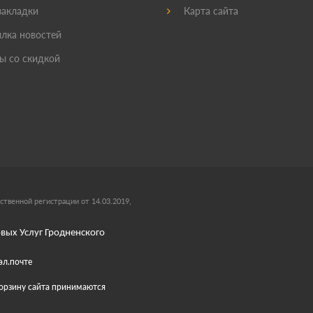
акладки
Карта сайта
лка новостей
ы со скидкой
ственной регистрации от 14.03.2019,
вых Услуг Гродненского
эл.почте
 корзину сайта принимаются