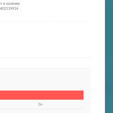
т в наличии
2402139914
0+