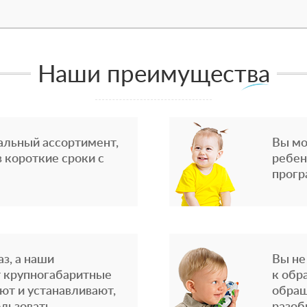
Наши преимущества
альный ассортимент,
Вы мо
 короткие сроки с
ребен
прогр
з, а наши
Вы не
 крупногабаритные
к обр
ют и устанавливают,
обращ
льзовать.
разоб