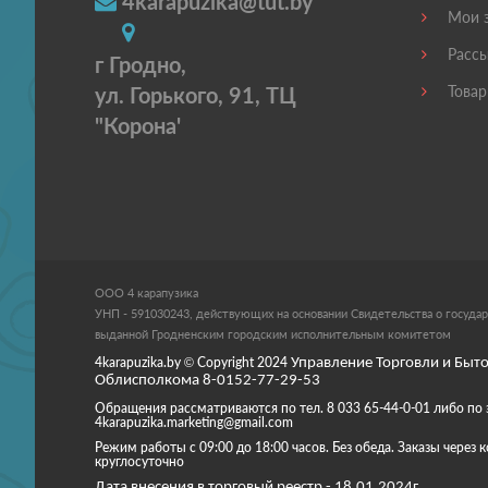
4karapuzika@tut.by
Мои з
Рассы
г Гродно,
ул. Горького, 91, ТЦ
Товар
"Корона'
ООО 4 карапузика
УНП - 591030243, действующих на основании Свидетельства о государ
выданной Гродненским городским исполнительным комитетом
4karapuzika.by
© Copyright
2024
Управление Торговли и Быто
Облисполкома 8-0152-77-29-53
Обращения рассматриваются по тел. 8 033 65-44-0-01 либо по 
4karapuzika.marketing@gmail.com
Режим работы с 09:00 до 18:00 часов. Без обеда. Заказы через
круглосуточно
Дата внесения в торговый реестр - 18.01.2024г