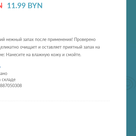
N
11.99 BYN
кий нежный запах после применения! Проверено
еликатно очищает и оставляет приятный запах на
е: Нанесите на влажную кожу и смойте.
y
зано
а складе
1887050308