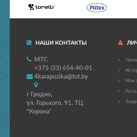
НАШИ КОНТАКТЫ
ЛИ
МТС
Личны
+375 (33) 654-40-01
Истор
4karapuzika@tut.by
Мои з
Рассы
г Гродно,
ул. Горького, 91, ТЦ
Товар
"Корона'