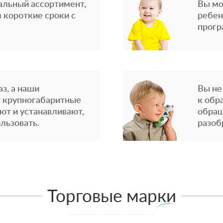
альный ассортимент,
Вы мо
 короткие сроки с
ребен
прогр
з, а наши
Вы не
 крупногабаритные
к обр
ют и устанавливают,
обращ
льзовать.
разоб
Торговые марки