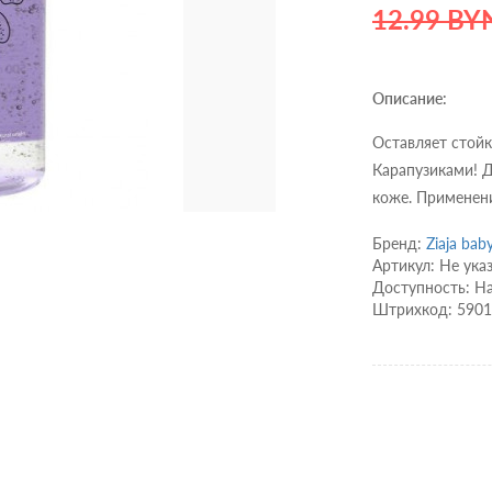
12.99 BY
Описание:
Оставляет стой
Карапузиками! Д
коже. Применени
Бренд:
Ziaja bab
Артикул: Не ука
Доступность: Н
Штрихкод: 590