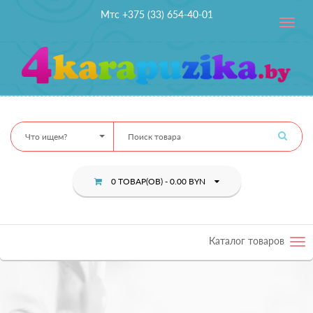
Мтс +375 (33) 654-40-01
Toggle
navig
Что ищем?
0 ТОВАР(ОВ) - 0.00 BYN
Каталог товаров
Tog
nav