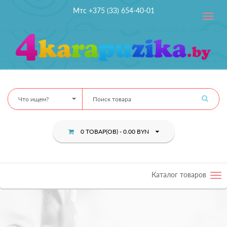
Мтс +375 (33) 654-40-01
Toggle
navig
Что ищем?
0 ТОВАР(ОВ) - 0.00 BYN
Каталог товаров
Tog
nav