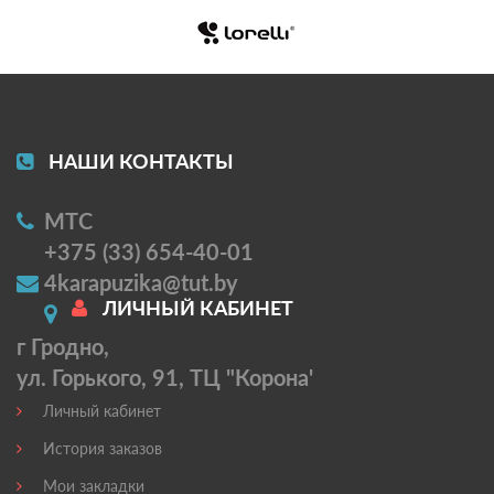
НАШИ КОНТАКТЫ
МТС
+375 (33) 654-40-01
4karapuzika@tut.by
ЛИЧНЫЙ КАБИНЕТ
г Гродно,
ул. Горького, 91, ТЦ "Корона'
Личный кабинет
История заказов
Мои закладки