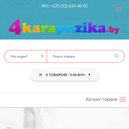
Мтс +375 (33) 654-40-01
Toggle
navig
Что ищем?
0 ТОВАР(ОВ) - 0.00 BYN
Каталог товаров
Tog
nav