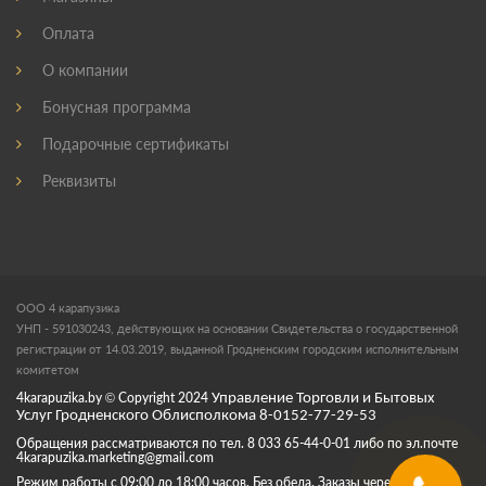
Оплата
О компании
Бонусная программа
Подарочные сертификаты
Реквизиты
ООО 4 карапузика
УНП - 591030243, действующих на основании Свидетельства о государственной
регистрации от 14.03.2019, выданной Гродненским городским исполнительным
комитетом
4karapuzika.by
© Copyright
2024
Управление Торговли и Бытовых
Услуг Гродненского Облисполкома 8-0152-77-29-53
Обращения рассматриваются по тел. 8 033 65-44-0-01 либо по эл.почте
4karapuzika.marketing@gmail.com
Режим работы с 09:00 до 18:00 часов. Без обеда. Заказы через корзину