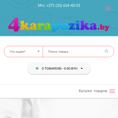
Мтс +375 (33) 654-40-01
Toggle
navig
Что ищем?
0 ТОВАР(ОВ) - 0.00 BYN
Каталог товаров
Tog
nav