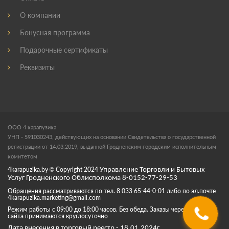
О компании
Бонусная программа
Подарочные сертификаты
Реквизиты
ООО 4 карапузика
УНП - 591030243, действующих на основании Свидетельства о государственной
регистрации от 14.03.2019, выданной Гродненским городским исполнительным
комитетом
4karapuzika.by
© Copyright
2024
Управление Торговли и Бытовых
Услуг Гродненского Облисполкома 8-0152-77-29-53
Обращения рассматриваются по тел. 8 033 65-44-0-01 либо по эл.почте
4karapuzika.marketing@gmail.com
Режим работы с 09:00 до 18:00 часов. Без обеда. Заказы через корзину
сайта принимаются круглосуточно
Дата внесения в торговый реестр - 18.01.2024г