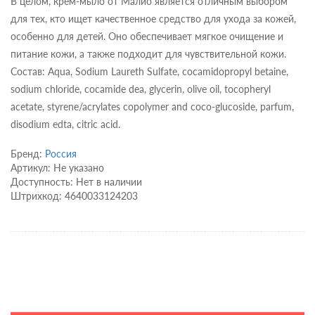
В целом, крем-мыло от Малио является отличным выбором
для тех, кто ищет качественное средство для ухода за кожей,
особенно для детей. Оно обеспечивает мягкое очищение и
питание кожи, а также подходит для чувствительной кожи.
Состав: Aqua, Sodium Laureth Sulfate, cocamidopropyl betaine,
sodium chloride, cocamide dea, glycerin, olive oil, tocopheryl
acetate, styrene/acrylates copolymer and coco-glucoside, parfum,
disodium edta, citric acid.
Бренд:
Россия
Артикул: Не указано
Доступность: Нет в наличии
Штрихкод: 4640033124203