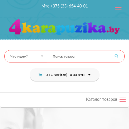
Мтс +375 (33) 654-40-01
Toggle
navig
Что ищем?
0 ТОВАР(ОВ) - 0.00 BYN
Каталог товаров
Tog
nav