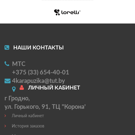
НАШИ КОНТАКТЫ
МТС
+375 (33) 654-40-01
4karapuzika@tut.by
ЛИЧНЫЙ КАБИНЕТ
г Гродно,
ул. Горького, 91, ТЦ "Корона'
Личный кабинет
История заказов