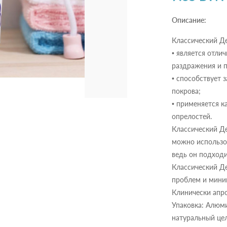
Описание:
Классический Д
• является отл
раздражения и 
• способствует
покрова;
• применяется к
опрелостей.
Классический Де
можно использов
ведь он подходи
Классический Д
проблем и мини
Клинически апр
Упаковка: Алюм
натуральный цел