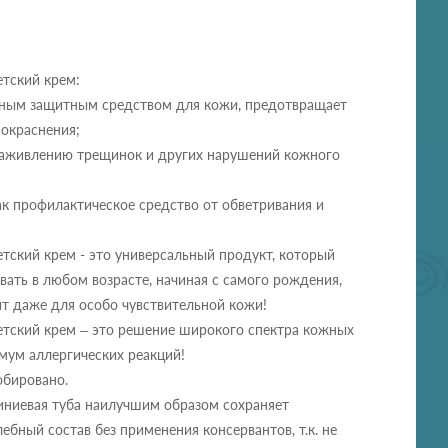
етский крем:
ичным защитным средством для кожи, предотвращает
покраснения;
 заживлению трещинок и других нарушений кожного
ак профилактическое средство от обветривания и
тский крем - это универсальный продукт, который
ать в любом возрасте, начиная с самого рождения,
т даже для особо чувствительной кожи!
етский крем – это решение широкого спектра кожных
мум аллергических реакций!
обировано.
иниевая туба наилучшим образом сохраняет
ебный состав без применения консервантов, т.к. не