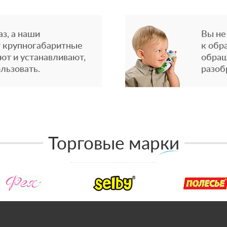
з, а наши
Вы не
 крупногабаритные
к обр
ют и устанавливают,
обращ
льзовать.
разоб
Торговые марки