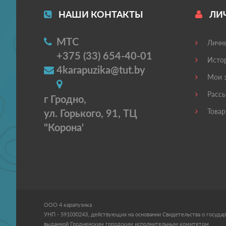
НАШИ КОНТАКТЫ
ЛИ
МТС
Личны
+375 (33) 654-40-01
Истор
4karapuzika@tut.by
Мои з
Рассы
г Гродно,
ул. Горького, 91, ТЦ
Товар
"Корона'
ООО 4 карапузика
УНП - 591030243, действующих на основании Свидетельства о государ
выданной Гродненским городским исполнительным комитетом