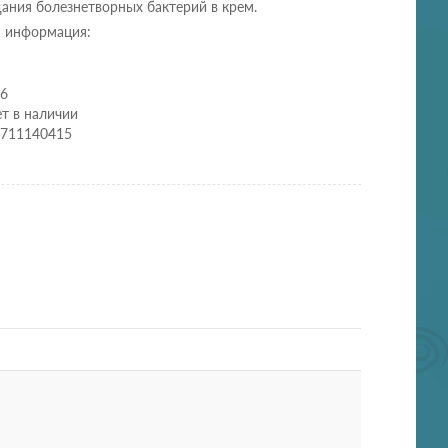
ания болезнетворных бактерий в крем.
 информация:
06
т в наличии
6711140415