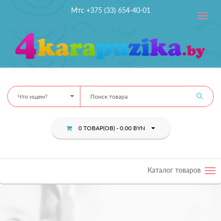
Мтс +375 (33) 654-40-01
Toggle
navig
Что ищем?
0 ТОВАР(ОВ) - 0.00 BYN
Каталог товаров
Tog
nav