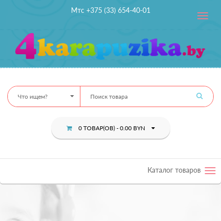
Мтс +375 (33) 654-40-01
Toggle
navig
Что ищем?
0 ТОВАР(ОВ) - 0.00 BYN
Каталог товаров
Tog
nav