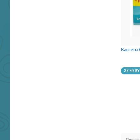
Кассеты G
37.50 B
Показа