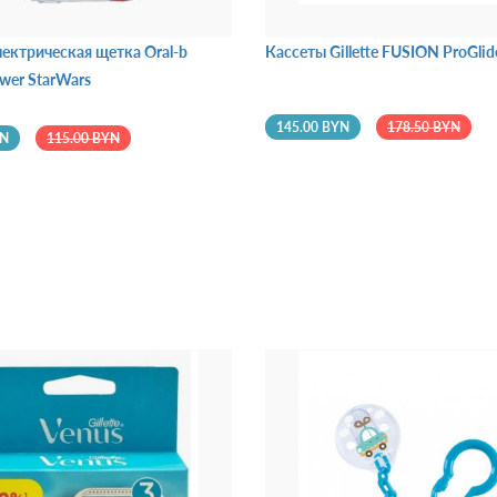
лектрическая щетка Oral-b
Кассеты Gillette FUSION ProGli
ower StarWars
145.00 BYN
178.50 BYN
YN
115.00 BYN