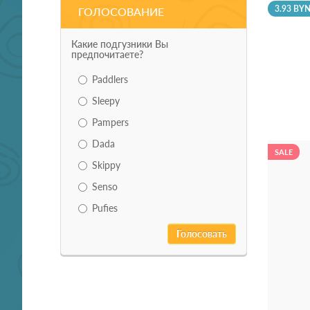
3.93 BY
ГОЛОСОВАНИЕ
Какие подгузники Вы
предпочитаете?
Paddlers
Sleepy
Pampers
Dada
SALE
Skippy
Senso
Pufies