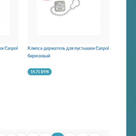
и Canpol
Клипса-держатель для пустышки Canpol
бирюзовый
14.75 BYN