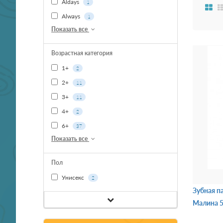
Aldays
1
Always
1
Показать все
Возрастная категория
1+
2
2+
11
3+
11
4+
2
6+
37
Показать все
Пол
Унисекс
2
Зубная п
Малина 