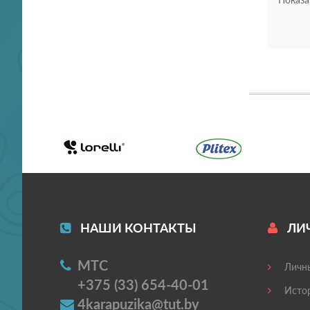
НАШИ КОНТАКТЫ
ЛИ
МТС
Личны
+375 (33) 654-40-01
Истор
4karapuzika@tut.by