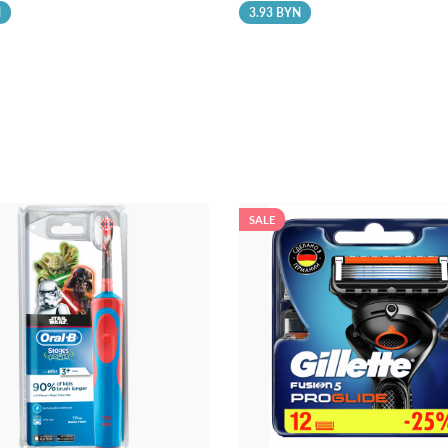
N
3.93 BYN
SALE