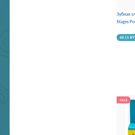
Зубная э
Stages P
68.51 B
SALE