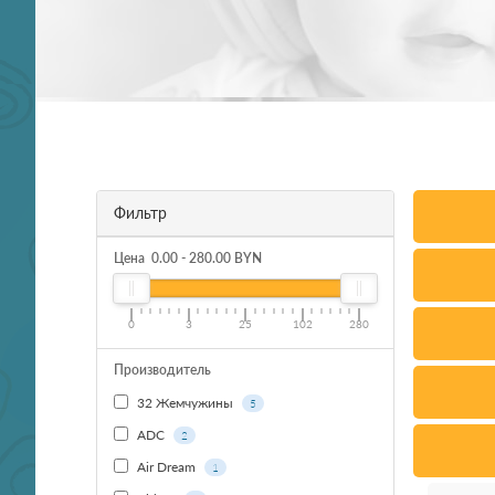
Фильтр
Цена
0.00
-
280.00
BYN
0
3
25
102
280
Производитель
32 Жемчужины
5
ADC
2
Air Dream
1