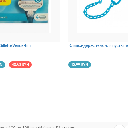
illette Venus 4шт
Клипса-держатель для пустышк
YN
48.50 BYN
13.99 BYN
но с 100 по 108 из 466 (всего 52 страниц)