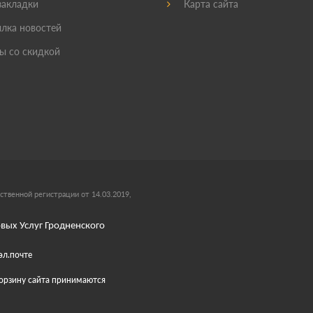
акладки
Карта сайта
лка новостей
ы со скидкой
ственной регистрации от 14.03.2019,
вых Услуг Гродненского
эл.почте
 корзину сайта принимаются