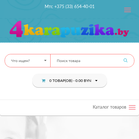
Мтс +375 (33) 654-40-01
Toggle
navig
Что ищем?
0 ТОВАР(ОВ) - 0.00 BYN
Каталог товаров
Tog
nav