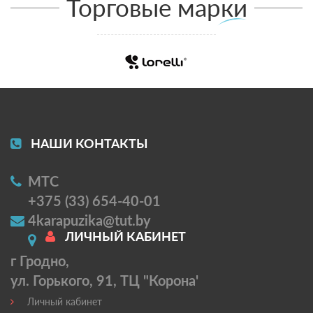
Торговые марки
НАШИ КОНТАКТЫ
МТС
+375 (33) 654-40-01
4karapuzika@tut.by
ЛИЧНЫЙ КАБИНЕТ
г Гродно,
ул. Горького, 91, ТЦ "Корона'
Личный кабинет