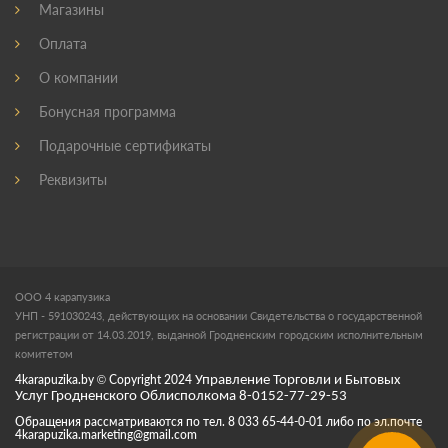
Магазины
Оплата
О компании
Бонусная программа
Подарочные сертификаты
Реквизиты
ООО 4 карапузика
УНП - 591030243, действующих на основании Свидетельства о государственной
регистрации от 14.03.2019, выданной Гродненским городским исполнительным
комитетом
4karapuzika.by
© Copyright
2024
Управление Торговли и Бытовых
Услуг Гродненского Облисполкома 8-0152-77-29-53
Обращения рассматриваются по тел. 8 033 65-44-0-01 либо по эл.почте
4karapuzika.marketing@gmail.com